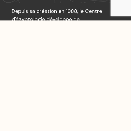
Depuis sa création en 1988, le Centre
d'égyptologie développe de
nombreuses activités égyptologiques
bénéficiant de la collaboration des
professionnels de la discipline :
universitaires et chercheurs.
En 1996, le Centre d'égyptologie a
créé et développé la revue Égypte
Afrique & Orient, à laquelle est en
partie consacré ce site.
En savoir plus