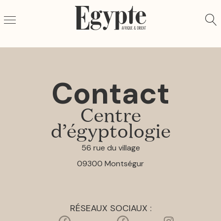
Aller au contenu
Contact
Centre
d’égyptologie
56 rue du village
09300 Montségur
RÉSEAUX SOCIAUX :