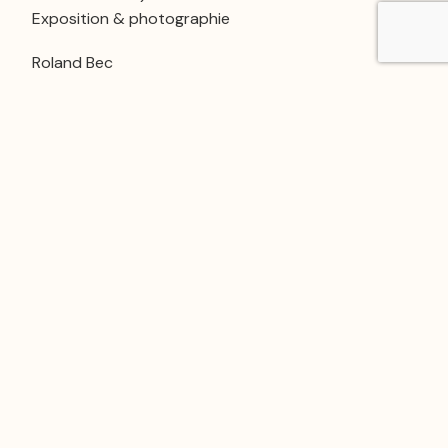
Exposition & photographie
Roland Bec
« Éthiopie, les peuples du Sud autour de la vallée de
l’Omo »
Jean-Luc Bovot
Multimedia
Consultation en ligne
La consultation des archives de la revue est
réservée aux abonnés.
Déjà abonné ?
Se connecter
S’abonner pour accéder à l'archive