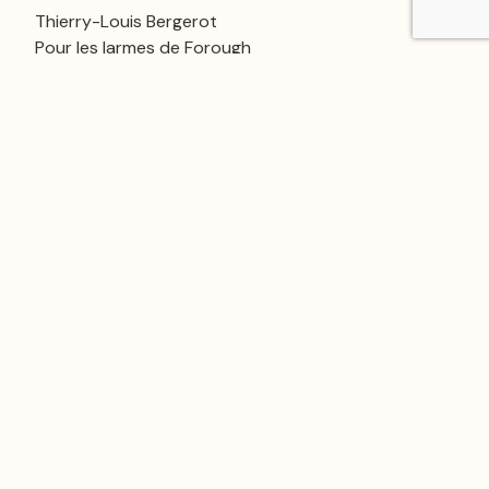
Thierry-Louis Bergerot
Pour les larmes de Forough
Un regard sur le voyage en Égypte et en Iran
Sankalpo Henri Viret
Égypte et Inde, le pont entre les mondes
Consultation en ligne
La consultation des archives de la revue est
réservée aux abonnés.
Déjà abonné ?
Se connecter
S’abonner pour accéder à l'archive