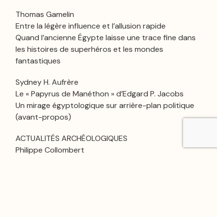
Thomas Gamelin
Entre la légère influence et l’allusion rapide
Quand l’ancienne Égypte laisse une trace fine dans
les histoires de superhéros et les mondes
fantastiques
Sydney H. Aufrère
Le « Papyrus de Manéthon » d’Edgard P. Jacobs
Un mirage égyptologique sur arrière-plan politique
(avant-propos)
ACTUALITÉS ARCHÉOLOGIQUES
Philippe Collombert
Une découverte haute en couleur à Saqqâra :
La tombe du doyen des médecins du palais,
Tetinebedou(i)
ACTUALITÉS DU GRAND MUSÉE ÉGYPTIEN