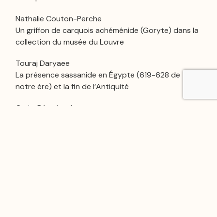
Nathalie Couton-Perche
Un griffon de carquois achéménide (Goryte) dans la
collection du musée du Louvre
Touraj Daryaee
La présence sassanide en Égypte (619-628 de
notre ère) et la fin de l’Antiquité
Caris-Béatrice Arnst
Avec « une belle chrysoprase ». L’anneau souvenir
disparu de Richard Lepsius
Thierry-Louis Bergerot
Jean-Luc Chappaz (1954-2024)
Thierry-Louis Bergerot
Lectures